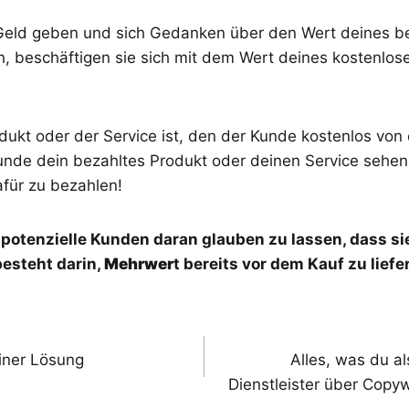
Geld geben und sich Gedanken über den Wert deines b
, beschäftigen sie sich mit dem Wert deines kostenlos
dukt oder der Service ist, den der Kunde kostenlos von d
Kunde dein bezahltes Produkt oder deinen Service sehe
dafür zu bezahlen!
, potenzielle Kunden daran glauben zu lassen, dass s
besteht darin,
Mehrwer
t bereits vor dem Kauf zu liefe
gation
einer Lösung
Alles, was du a
Dienstleister über Copywr