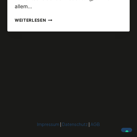
allem…
ALLES,
WEITERLESEN
WAS
DU
ALS
COACH,
BERATER
ODER
DIENSTLEISTER
ÜBER
COPYWRITING
WISSEN
SOLLTEST.
Impressum
|
Datenschutz
|
AGB