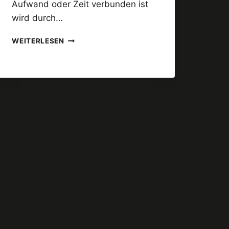
Aufwand oder Zeit verbunden ist
wird durch…
PRIORITÄT
WEITERLESEN
#1
IST
DIE
AUFMERKSAMKEIT
DEINER
LESER