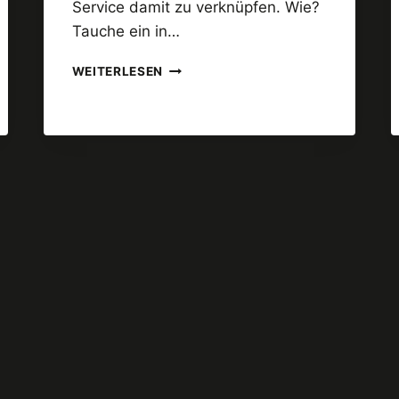
Service damit zu verknüpfen. Wie?
Tauche ein in…
2
WEITERLESEN
DINGE,
AUF
DIE
DAS
MENSCHLICHE
GEHIRN
REAGIERT