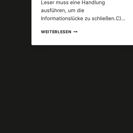
Leser muss eine Handlung
ausführen, um die
Informationslücke zu schließen.C)…
6
WEITERLESEN
KURIOSE
IDEEN,
DIE
LESER
ZUR
HANDLUNG
BEWEGEN