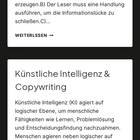
erzeugen.B) Der Leser muss eine Handlung
ausführen, um die Informationslücke zu
schließen.C)…
6
WEITERLESEN
KURIOSE
IDEEN,
DIE
LESER
ZUR
Künstliche Intelligenz &
HANDLUNG
BEWEGEN
Copywriting
Künstliche Intelligenz (KI) agiert auf
logischer Ebene, um menschliche
Fähigkeiten wie Lernen, Problemlösung
und Entscheidungsfindung nachzuahmen.
Menschen agieren neben logischer auf