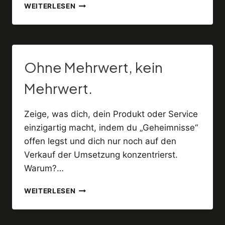
KREATIVE
WEITERLESEN
BLOCKADEN
SIND
DAS
SYMPTOM
VON
Ohne Mehrwert, kein
FEHLENDEM
ZIELGRUPPENVERSTÄNDNIS.
Mehrwert.
Zeige, was dich, dein Produkt oder Service
einzigartig macht, indem du „Geheimnisse“
offen legst und dich nur noch auf den
Verkauf der Umsetzung konzentrierst.
Warum?…
OHNE
WEITERLESEN
MEHRWERT,
KEIN
MEHRWERT.